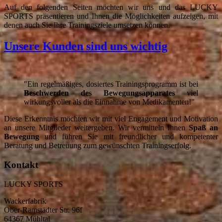
Auf den folgenden Seiten möchten wir uns und das LUCKY
SPORTS präsentieren und Ihnen die Möglichkeiten aufzeigen, mit
denen auch Sie Ihre Trainingsziele umsetzen können.
Unsere Kunden sind uns wichtig
"Ein regelmäßiges, dosiertes Trainingsprogramm ist bei
Beschwerden des Bewegungsapparates
viel
wirkungsvoller als die Einnahme von Medikamenten!"
Diese Erkenntnis möchten wir mit viel Engagement und Motivation
an unsere Mitglieder weitergeben. Wir vermitteln Ihnen
Spaß an
Bewegung
und führen Sie mit freundlicher und kompetenter
Beratung und Betreuung zum gewünschten Trainingserfolg.
Kontakt
LUCKY SPORTS
Wackerfabrik
Ober-Ramstädter Str. 96f
64367 Mühltal