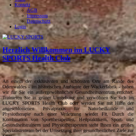
Kontakt
AGB
Impressum
Datenschutz
Login
Herzlich Willkommen im LUCKY
SPORTS Health Club
An einem der exklusivsten und schönsten Orte am Rande des
Odenwaldes - im historischen Ambiente der Wackerfabrik - haben
wir für Sie ein außergewöhnliches Gesundheitszentrum errichtet.
Trainieren Sie in grüner Umgebung und verwöhnen Sie sich im
LUCKY SPORTS Health Club oder werden Sie mit Hilfe der
angeschlossenen Privatpraxis für Naturheilkunde und
Physiotherapie nach einer Verletzung wieder Fit. Durch die
Kombination von Sporttherapeuten, Heilpraktikern, Sport- und
Gesundheitstrainern und Physiotherapeuten steht Ihnen ein großes
Spezialistenteam bei der Umsetzung ihrer gesundheitlichen Ziele zur
Seite.