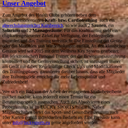
Unser Angebot
Zum Angebot des Health Clubs gehören neben dem
gesundheitsorientierten
Kraft- bzw. Cardiotraining
auch ein
abwechslungsreicher Kursbereich
, so wie auch 2
Saunen
, ein
Solarium
und 2
Massageräume
. Für das Krafttraining steht ein
chipkartengesteuerter Zirkel zur Verfügung, der Fehlerquellen
minimiert und das Training vereinfacht: Die Einstellung der Geräte
oder das Mitzählen von Wiederholungen entfällt. An den klassischen
Geräten wird seit 2015 mit dem Wellness Key System gearbeitet:
Ein (elektronischer) Personal Trainer, der die Bewegungsausführung
kontrolliert und die Geräteeinstellung sichert, ist sozusagen immer
am Gerät mit dabei. Regelmäßige Check Up's und Modifikationen
des Trainingsplanes garantieren darüber hinaus, dass alle Mitglieder
ihre Trainingsziele erreichen für mehr Lebensqualität und
Zufriedenheit!
Wer sich ein Bild von der Arbeit der engagierten Studiobetreiberin
machen möchte, kann jederzeit einen Termin für ein
Beratungsgespräch ausmachen. Auch das Absolvieren eines
Probetrainings ist im LUCKY SPORTS möglich. Neben
Mitgliedschaften bietet das Sport- und Gesundheitszentrum auch
10er Karten gemäß individuellen Bedarfs an. Eine Preisliste kann
unter
info@luckysports.eu
gerne angefordert werden.