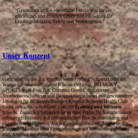
"Gesundheit ist das eigentliche Fundament für ein
glückliches und erfülltes Leben und ein Garant für
Leistungsfähigkeit, Erfolg und Wohlergehen."
Unser Konzept
Ganz egal, ob der Rücken mal wieder richtig Schmerzt oder die
Waage das eine oder andere Kilo zu viel zeigt, im LUCKY
SPORTS weiß Frau Rat. Christina Gorski, diplomierte
Sportwissenschaftlerin und Heilpraktikerin bietet maßgeschneiderte
Lösungen für ihr anspruchsvolles Klientel. In ihrem Health Club
findet sich alles, was Mann/ Frau für
Training und Wellness
braucht. Zusätzlich behandelt sie in ihrer Praxis für Naturheilkunde
erfolgreich Patienten mit orthopädischen Beschwerdebildern und
chronischen Schmerzen. Auch Krankengymnastik, Manuelle
Therapie, Massage oder Lymphdrainage auf Verordnung gehören
zum Angebot der Privatpraxis.