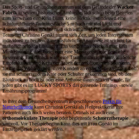
Das Sport- und Gesundheitszentrum auf dem Gelände der
Wacker
Fabrik
in seinem historischen Ambiente, lädt schon beim Betreten
zum Verweilen ein: Kein Lärm, keine Hektik – stattdessen eine
lichtdurchflutete Trainingsfläche 5 m hoch mit viel Licht und
Atmosphäre. Hier möchte man sich aufhalten! Das qualifizierte
Team um Christina Gorski nimmt sich Zeit, um jeden Interessenten
individuell zu beraten. Eine ausführliche Anamnese ist wichtig für
maßgeschneiderte Lösungen. Ein verspannter Nacken mag kein
Muskeltraining, hier bietet eher eine Massagetherapie deutliche
Besserung. Erst danach wäre eine Trainingstherapie sinnvoll. Solche
Empfehlungen sind Kern der Arbeit der ambitionierten Sportlerin,
für die das Wohlergehen ihrer Kunden an erster Stelle steht. Egal ob
sie mit schmerzendem Knie oder Schulter gekommen sind, ob der
Blutdruck zu hoch ist oder eine Arthrose diagnostiziert wurde, für
jeden gibt es im LUCKY SPORTS das passende Trainings –sowie
Ernährungsprogramm!
In ihrer dem Gesundheitszentrum angeschlossenen
Praxis für
Naturheilkunde
kann Christina Gorski als Heilpraktikerin ihre
Patienten auch noch weiter beraten. Oftmals ist auch eine
orthomolekulare Therapie
oder begleitende
Schmerztherapie
sinnvoll. Vor Therapiebeginn kann dies mit Frau Gorski im
Einzelgespräch geklärt werden.