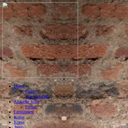
Home
Preise
Wackerfabrik
Aktuelle Infos
Presse
Leistungen
Kurse
Kurse
Team