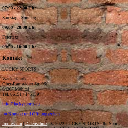
07:00 - 22:00 Uhr
Samstag - Sonntag
09:00 - 20:00 Uhr
Feiertags
09:00 - 16:00 Uhr
Kontakt
LUCKY SPORTS
Wackerfabrik
Ober-Ramstädter Str. 96f
64367 Mühltal
Tel. 06151 / 145139
info@luckysports.eu
⇒ Kontakt und Öffnungszeiten
Impressum
|
Datenschutz
| © 2022 LUCKY SPORTS | Ihr Sport-