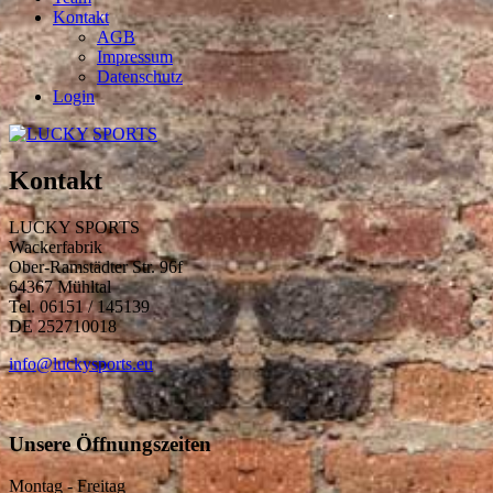
Kontakt
AGB
Impressum
Datenschutz
Login
Kontakt
LUCKY SPORTS
Wackerfabrik
Ober-Ramstädter Str. 96f
64367 Mühltal
Tel. 06151 / 145139
DE 252710018
info@luckysports.eu
Unsere Öffnungszeiten
Montag - Freitag